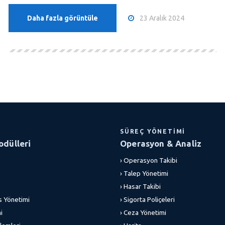
23 Aralık 2024
Daha fazla görüntüle
SÜREÇ YÖNETIMI
dülleri
Operasyon & Analiz
› Operasyon Takibi
› Talep Yönetimi
› Hasar Takibi
s Yönetimi
› Sigorta Poliçeleri
i
› Ceza Yönetimi