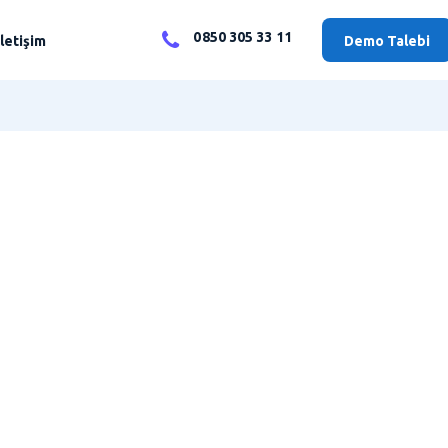
0850 305 33 11
İletişim
Demo Talebi