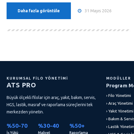
31 Mayıs 2026
Daha fazla görüntüle
KURUMSAL FILO YÖNETIMI
MODÜLLER
ATS PRO
Program Mo
› Filo Yönetimi
Büyük ölçekli filolar için araç, yakıt, bakım, servis,
› Araç Yönetimi
HGS, lastik, masraf ve raporlama süreçlerini tek
› Yakıt Yönetimi
merkezden yönetin.
› Bakım & Servi
%50-70
%30-40
%50+
› Lastik Yönetim
İş Yükü
Maliyet
Raporlama