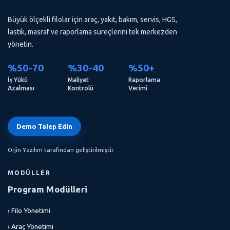
Büyük ölçekli filolar için araç, yakıt, bakım, servis, HGS,
lastik, masraf ve raporlama süreçlerini tek merkezden
yönetin.
%50-70
%30-40
%50+
İş Yükü
Maliyet
Raporlama
Azalması
Kontrolü
Verimi
Demo Talep Edin
Orjin Yazılım tarafından geliştirilmiştir.
MODÜLLER
Program Modülleri
› Filo Yönetimi
› Araç Yönetimi