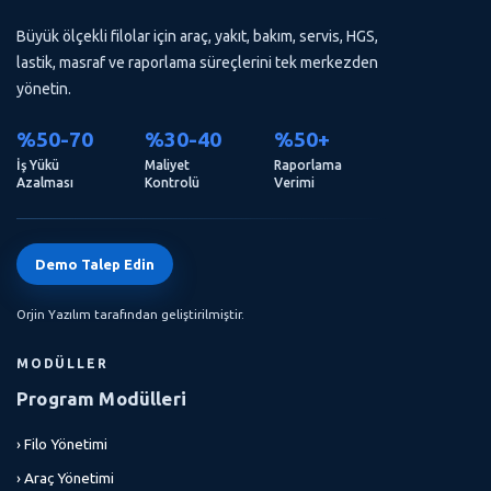
Büyük ölçekli filolar için araç, yakıt, bakım, servis, HGS,
lastik, masraf ve raporlama süreçlerini tek merkezden
yönetin.
%50-70
%30-40
%50+
İş Yükü
Maliyet
Raporlama
Azalması
Kontrolü
Verimi
Demo Talep Edin
Orjin Yazılım tarafından geliştirilmiştir.
MODÜLLER
Program Modülleri
› Filo Yönetimi
› Araç Yönetimi