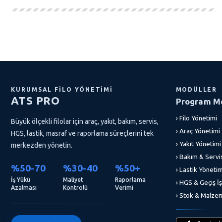
KURUMSAL FILO YÖNETIMI
MODÜLLER
ATS PRO
Program Mo
› Filo Yönetimi
Büyük ölçekli filolar için araç, yakıt, bakım, servis,
› Araç Yönetimi
HGS, lastik, masraf ve raporlama süreçlerini tek
› Yakıt Yönetimi
merkezden yönetin.
› Bakım & Servi
%50-70
%30-40
%50+
› Lastik Yönetim
İş Yükü
Maliyet
Raporlama
› HGS & Geçiş İş
Azalması
Kontrolü
Verimi
› Stok & Malze