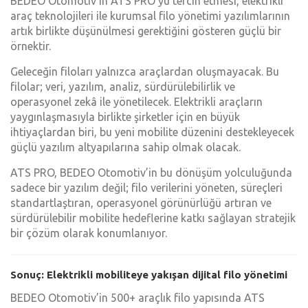
BEDEO Otomotiv’in ATS PRO’yu tercih etmesi, elektrikli
araç teknolojileri ile kurumsal filo yönetimi yazılımlarının
artık birlikte düşünülmesi gerektiğini gösteren güçlü bir
örnektir.
Geleceğin filoları yalnızca araçlardan oluşmayacak. Bu
filolar; veri, yazılım, analiz, sürdürülebilirlik ve
operasyonel zekâ ile yönetilecek. Elektrikli araçların
yaygınlaşmasıyla birlikte şirketler için en büyük
ihtiyaçlardan biri, bu yeni mobilite düzenini destekleyecek
güçlü yazılım altyapılarına sahip olmak olacak.
ATS PRO, BEDEO Otomotiv’in bu dönüşüm yolculuğunda
sadece bir yazılım değil; filo verilerini yöneten, süreçleri
standartlaştıran, operasyonel görünürlüğü artıran ve
sürdürülebilir mobilite hedeflerine katkı sağlayan stratejik
bir çözüm olarak konumlanıyor.
Sonuç: Elektrikli mobiliteye yakışan dijital filo yönetimi
BEDEO Otomotiv’in 500+ araçlık filo yapısında ATS