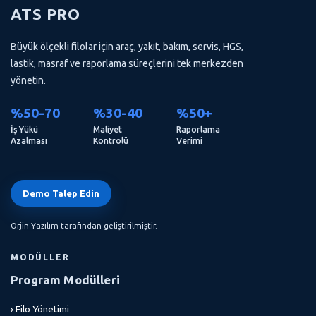
ATS PRO
Büyük ölçekli filolar için araç, yakıt, bakım, servis, HGS,
lastik, masraf ve raporlama süreçlerini tek merkezden
yönetin.
%50-70
%30-40
%50+
İş Yükü
Maliyet
Raporlama
Azalması
Kontrolü
Verimi
Demo Talep Edin
Orjin Yazılım tarafından geliştirilmiştir.
MODÜLLER
Program Modülleri
› Filo Yönetimi